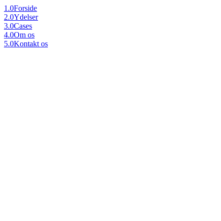
1.0
Forside
2.0
Ydelser
3.0
Cases
4.0
Om os
5.0
Kontakt os