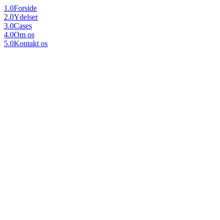
1.0
Forside
2.0
Ydelser
3.0
Cases
4.0
Om os
5.0
Kontakt os